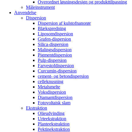
Overordnet løsningsdesign og produkttilpasning
Måleinstrument
Anvendelse
Dispersion
Dispersion af kulstofnanorør
Blækspredning
Liposomdispersion
Grafen-dispersion
Silica-dispersion
Malingsdispersion
Pigmentdispersion
Pulp-dispersion
Farvestofdispersion
Curcumin-dispersion
cement- og betondispersion
celleknusning
Metalsmelte
Voksdispersion
Diamantdispersion
Fotovoltaisk slam
Ekstraktion
Olieudvinding
Urteekstraktion
Planteekstraktion
Pektinekstraktion