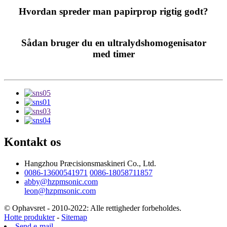
Hvordan spreder man papirprop rigtig godt?
Sådan bruger du en ultralydshomogenisator
med timer
Kontakt os
Hangzhou Præcisionsmaskineri Co., Ltd.
0086-13600541971
0086-18058711857
abby@hzpmsonic.com
leon@hzpmsonic.com
© Ophavsret - 2010-2022: Alle rettigheder forbeholdes.
Hotte produkter
-
Sitemap
Send e-mail