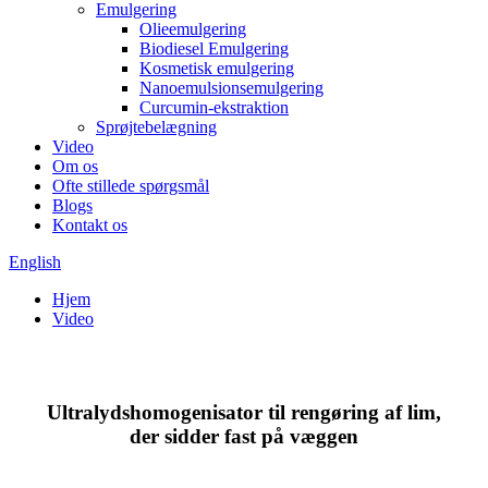
Emulgering
Olieemulgering
Biodiesel Emulgering
Kosmetisk emulgering
Nanoemulsionsemulgering
Curcumin-ekstraktion
Sprøjtebelægning
Video
Om os
Ofte stillede spørgsmål
Blogs
Kontakt os
English
Hjem
Video
Ultralydshomogenisator til rengøring af lim,
der sidder fast på væggen