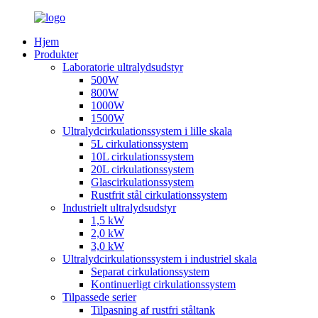
Hjem
Produkter
Laboratorie ultralydsudstyr
500W
800W
1000W
1500W
Ultralydcirkulationssystem i lille skala
5L cirkulationssystem
10L cirkulationssystem
20L cirkulationssystem
Glascirkulationssystem
Rustfrit stål cirkulationssystem
Industrielt ultralydsudstyr
1,5 kW
2,0 kW
3,0 kW
Ultralydcirkulationssystem i industriel skala
Separat cirkulationssystem
Kontinuerligt cirkulationssystem
Tilpassede serier
Tilpasning af rustfri ståltank