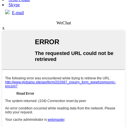
Skype
E-mail
WeChat
x