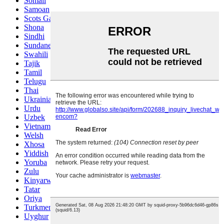
Somali
Samoan
Scots Gaelic
Shona
Sindhi
Sundanese
Swahili
Tajik
Tamil
Telugu
Thai
Ukrainian
Urdu
Uzbek
Vietnamese
Welsh
Xhosa
Yiddish
Yoruba
Zulu
Kinyarwanda
Tatar
Oriya
Turkmen
Uyghur