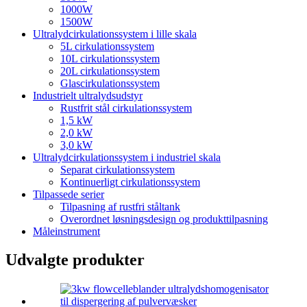
1000W
1500W
Ultralydcirkulationssystem i lille skala
5L cirkulationssystem
10L cirkulationssystem
20L cirkulationssystem
Glascirkulationssystem
Industrielt ultralydsudstyr
Rustfrit stål cirkulationssystem
1,5 kW
2,0 kW
3,0 kW
Ultralydcirkulationssystem i industriel skala
Separat cirkulationssystem
Kontinuerligt cirkulationssystem
Tilpassede serier
Tilpasning af rustfri ståltank
Overordnet løsningsdesign og produkttilpasning
Måleinstrument
Udvalgte produkter