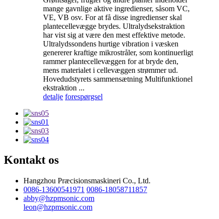
mange gavnlige aktive ingredienser, såsom VC,
VE, VB osv. For at få disse ingredienser skal
plantecellevægge brydes. Ultralydsekstraktion
har vist sig at være den mest effektive metode.
Ultralydssondens hurtige vibration i væsken
genererer kraftige mikrostråler, som kontinuerligt
rammer plantecellevæggen for at bryde den,
mens materialet i cellevæggen strømmer ud.
Hovedudstyrets sammensætning Multifunktionel
ekstraktion ...
detalje
forespørgsel
Kontakt os
Hangzhou Præcisionsmaskineri Co., Ltd.
0086-13600541971
0086-18058711857
abby@hzpmsonic.com
leon@hzpmsonic.com