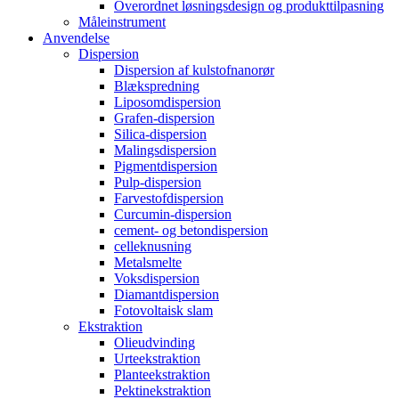
Overordnet løsningsdesign og produkttilpasning
Måleinstrument
Anvendelse
Dispersion
Dispersion af kulstofnanorør
Blækspredning
Liposomdispersion
Grafen-dispersion
Silica-dispersion
Malingsdispersion
Pigmentdispersion
Pulp-dispersion
Farvestofdispersion
Curcumin-dispersion
cement- og betondispersion
celleknusning
Metalsmelte
Voksdispersion
Diamantdispersion
Fotovoltaisk slam
Ekstraktion
Olieudvinding
Urteekstraktion
Planteekstraktion
Pektinekstraktion