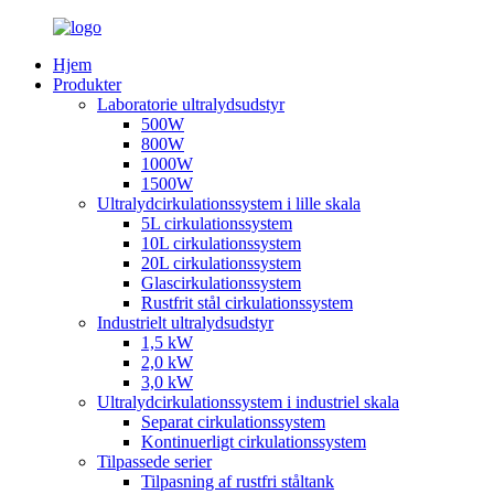
Hjem
Produkter
Laboratorie ultralydsudstyr
500W
800W
1000W
1500W
Ultralydcirkulationssystem i lille skala
5L cirkulationssystem
10L cirkulationssystem
20L cirkulationssystem
Glascirkulationssystem
Rustfrit stål cirkulationssystem
Industrielt ultralydsudstyr
1,5 kW
2,0 kW
3,0 kW
Ultralydcirkulationssystem i industriel skala
Separat cirkulationssystem
Kontinuerligt cirkulationssystem
Tilpassede serier
Tilpasning af rustfri ståltank