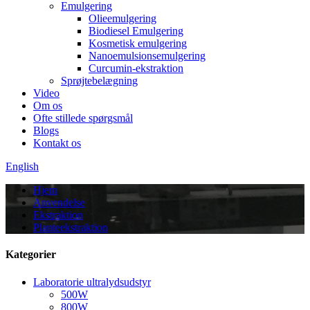
Emulgering
Olieemulgering
Biodiesel Emulgering
Kosmetisk emulgering
Nanoemulsionsemulgering
Curcumin-ekstraktion
Sprøjtebelægning
Video
Om os
Ofte stillede spørgsmål
Blogs
Kontakt os
English
Hjem
Anvendelse
Ekstraktion
Planteekstraktion
Kategorier
Laboratorie ultralydsudstyr
500W
800W