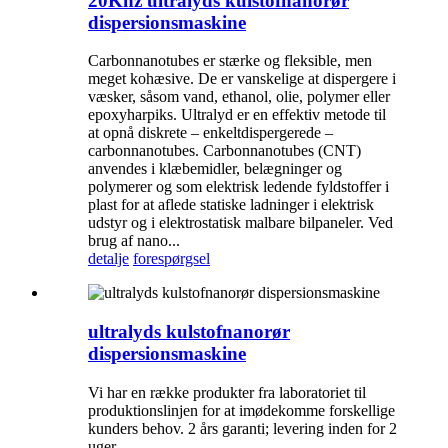
20Khz ultralyds kulstofnanorør
dispersionsmaskine
Carbonnanotubes er stærke og fleksible, men
meget kohæsive. De er vanskelige at dispergere i
væsker, såsom vand, ethanol, olie, polymer eller
epoxyharpiks. Ultralyd er en effektiv metode til
at opnå diskrete – enkeltdispergerede –
carbonnanotubes. Carbonnanotubes (CNT)
anvendes i klæbemidler, belægninger og
polymerer og som elektrisk ledende fyldstoffer i
plast for at aflede statiske ladninger i elektrisk
udstyr og i elektrostatisk malbare bilpaneler. Ved
brug af nano...
detalje
forespørgsel
ultralyds kulstofnanorør
dispersionsmaskine
Vi har en række produkter fra laboratoriet til
produktionslinjen for at imødekomme forskellige
kunders behov. 2 års garanti; levering inden for 2
uger.