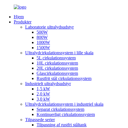
Hjem
Produkter
Laboratorie ultralydsudstyr
500W
800W
1000W
1500W
Ultralydcirkulationssystem i lille skala
5L cirkulationssystem
10L cirkulationssystem
20L cirkulationssystem
Glascirkulationssystem
Rustfrit stål cirkulationssystem
Industrielt ultralydsudstyr
1,5 kW
2,0 kW
3,0 kW
Ultralydcirkulationssystem i industriel skala
Separat cirkulationssystem
Kontinuerligt cirkulationssystem
Tilpassede serier
Tilpasning af rustfri ståltank