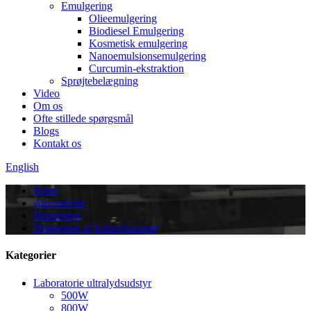
Emulgering
Olieemulgering
Biodiesel Emulgering
Kosmetisk emulgering
Nanoemulsionsemulgering
Curcumin-ekstraktion
Sprøjtebelægning
Video
Om os
Ofte stillede spørgsmål
Blogs
Kontakt os
English
Hjem
Anvendelse
Dispersion
Dispersion af kulstofnanorør
Kategorier
Laboratorie ultralydsudstyr
500W
800W