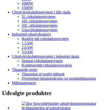
1000W
1500W
Ultralydcirkulationssystem i lille skala
5L cirkulationssystem
10L cirkulationssystem
20L cirkulationssystem
Glascirkulationssystem
Industrielt ultralydsudstyr
Rustfrit stål cirkulationssystem
1,5 kW
2,0 kW
3,0 kW
Ultralydcirkulationssystem i industriel skala
Separat cirkulationssystem
Kontinuerligt cirkulationssystem
Tilpassede serier
Tilpasning af rustfri ståltank
Overordnet løsningsdesign og produkttilpasning
Måleinstrument
Udvalgte produkter