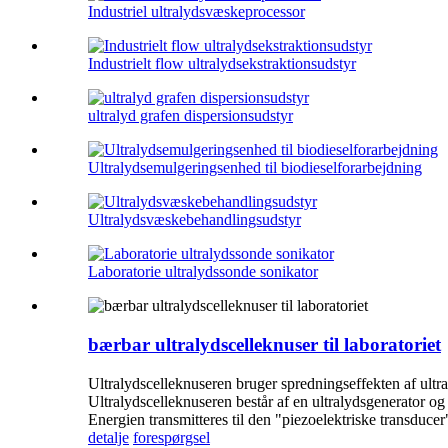
Industriel ultralydsvæskeprocessor
Industrielt flow ultralydsekstraktionsudstyr
ultralyd grafen dispersionsudstyr
Ultralydsemulgeringsenhed til biodieselforarbejdning
Ultralydsvæskebehandlingsudstyr
Laboratorie ultralydssonde sonikator
bærbar ultralydscelleknuser til laboratoriet
Ultralydscelleknuseren bruger spredningseffekten af ​​ultra
Ultralydscelleknuseren består af en ultralydsgenerator o
Energien transmitteres til den "piezoelektriske transducer"
detalje
forespørgsel