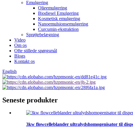
Emulgering
Olieemulgering
Biodiesel Emulgering
Kosmetisk emulgering
Nanoemulsionsemulgering
Curcumin-ekstraktion
Sprøjtebelægning
Video
Om os
Ofte stillede spørgsmål
Blogs
Kontakt os
English
Seneste produkter
3kw flowcelleblander ultralydshomogenisator til dis