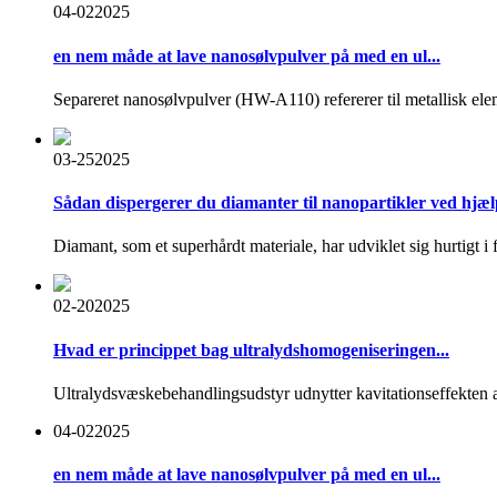
04-02
2025
en nem måde at lave nanosølvpulver på med en ul...
Separeret nanosølvpulver (HW-A110) refererer til metallisk eleme
03-25
2025
Sådan dispergerer du diamanter til nanopartikler ved hjælp 
Diamant, som et superhårdt materiale, har udviklet sig hurtigt i f
02-20
2025
Hvad er princippet bag ultralydshomogeniseringen...
Ultralydsvæskebehandlingsudstyr udnytter kavitationseffekten af ​
04-02
2025
en nem måde at lave nanosølvpulver på med en ul...