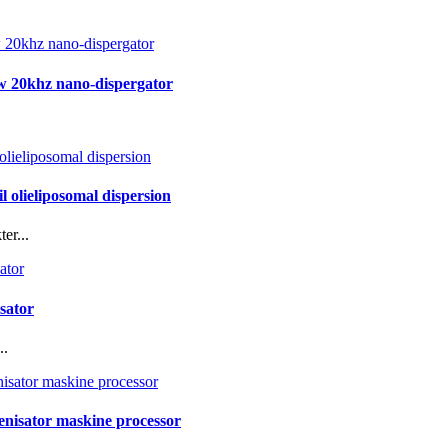
0w 20khz nano-dispergator
l olieliposomal dispersion
er...
sator
..
enisator maskine processor