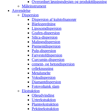
Overordnet løsningsdesign og produkttilpasning
Måleinstrument
Anvendelse
Dispersion
Dispersion af kulstofnanorør
Blækspredning
Liposomdispersion
Grafen-dispersion
Silica-dispersion
Malingsdispersion
Pigmentdispersion
Pulp-dispersion
Farvestofdispersion
Curcumin-dispersion
cement- og betondispersion
celleknusning
Metalsmelte
Voksdispersion
Diamantdispersion
Fotovoltaisk slam
Ekstraktion
Olieudvinding
Urteekstraktion
Planteekstraktion
Pektinekstraktion