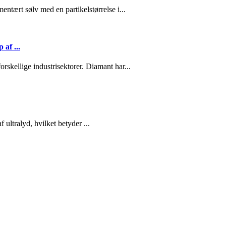
ntært sølv med en partikelstørrelse i...
af ...
orskellige industrisektorer. Diamant har...
​ultralyd, hvilket betyder ...