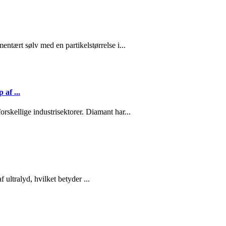
ntært sølv med en partikelstørrelse i...
af ...
orskellige industrisektorer. Diamant har...
​ultralyd, hvilket betyder ...