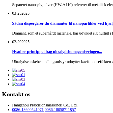
Separeret nanosølvpulver (HW-A110) refererer til metallisk eleme
03-25
2025
Sådan dispergerer du diamanter til nanopartikler ved hjælp 
Diamant, som et superhårdt materiale, har udviklet sig hurtigt i f
02-20
2025
Hvad er princippet bag ultralydshomogeniseringen...
Ultralydsvæskebehandlingsudstyr udnytter kavitationseffekten af ​
Kontakt os
Hangzhou Præcisionsmaskineri Co., Ltd.
0086-13600541971
0086-18058711857