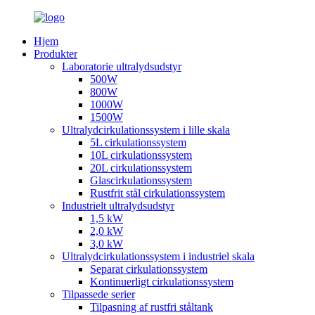
Hjem
Produkter
Laboratorie ultralydsudstyr
500W
800W
1000W
1500W
Ultralydcirkulationssystem i lille skala
5L cirkulationssystem
10L cirkulationssystem
20L cirkulationssystem
Glascirkulationssystem
Rustfrit stål cirkulationssystem
Industrielt ultralydsudstyr
1,5 kW
2,0 kW
3,0 kW
Ultralydcirkulationssystem i industriel skala
Separat cirkulationssystem
Kontinuerligt cirkulationssystem
Tilpassede serier
Tilpasning af rustfri ståltank