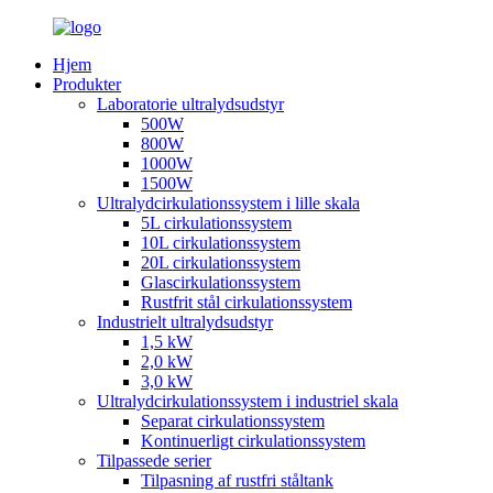
Hjem
Produkter
Laboratorie ultralydsudstyr
500W
800W
1000W
1500W
Ultralydcirkulationssystem i lille skala
5L cirkulationssystem
10L cirkulationssystem
20L cirkulationssystem
Glascirkulationssystem
Rustfrit stål cirkulationssystem
Industrielt ultralydsudstyr
1,5 kW
2,0 kW
3,0 kW
Ultralydcirkulationssystem i industriel skala
Separat cirkulationssystem
Kontinuerligt cirkulationssystem
Tilpassede serier
Tilpasning af rustfri ståltank