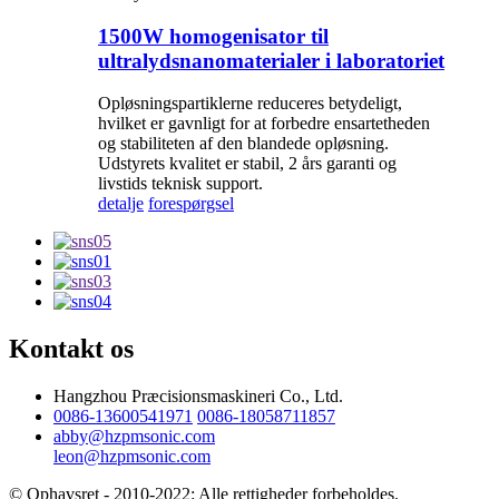
1500W homogenisator til
ultralydsnanomaterialer i laboratoriet
Opløsningspartiklerne reduceres betydeligt,
hvilket er gavnligt for at forbedre ensartetheden
og stabiliteten af ​​den blandede opløsning.
Udstyrets kvalitet er stabil, 2 års garanti og
livstids teknisk support.
detalje
forespørgsel
Kontakt os
Hangzhou Præcisionsmaskineri Co., Ltd.
0086-13600541971
0086-18058711857
abby@hzpmsonic.com
leon@hzpmsonic.com
© Ophavsret - 2010-2022: Alle rettigheder forbeholdes.