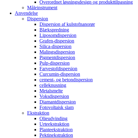
Overordnet løsningsdesign og produkttilpasning
Måleinstrument
Anvendelse
Dispersion
Dispersion af kulstofnanorør
Blækspredning
Liposomdispersion
Grafen-dispersion
Silica-dispersion
Malingsdispersion
Pigmentdispersion
Pulp-dispersion
Farvestofdispersion
Curcumin-dispersion
cement- og betondispersion
celleknusning
Metalsmelte
Voksdispersion
Diamantdispersion
Fotovoltaisk slam
Ekstraktion
Olieudvinding
Urteekstraktion
Planteekstraktion
Pektinekstraktion