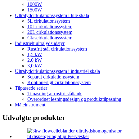
1000W
1500W
Ultralydcirkulationssystem i lille skala
5L cirkulationssystem
10L cirkulationssystem
20L cirkulationssystem
Glascirkulationssystem
Industrielt ultralydsudstyr
Rustfrit stål cirkulationssystem
1,5 kW
2,0 kW
3,0 kW
Ultralydcirkulationssystem i industriel skala
Separat cirkulationssystem
Kontinuerligt cirkulationssystem
Tilpassede serier
Tilpasning af rustfri ståltank
Overordnet løsningsdesign og produkttilpasning
Måleinstrument
Udvalgte produkter