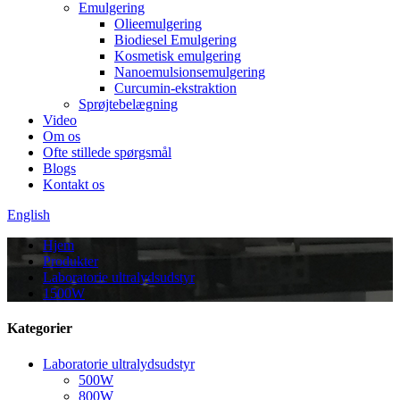
Emulgering
Olieemulgering
Biodiesel Emulgering
Kosmetisk emulgering
Nanoemulsionsemulgering
Curcumin-ekstraktion
Sprøjtebelægning
Video
Om os
Ofte stillede spørgsmål
Blogs
Kontakt os
English
Hjem
Produkter
Laboratorie ultralydsudstyr
1500W
Kategorier
Laboratorie ultralydsudstyr
500W
800W