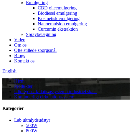
Emulgering
CBD olieemulgering
Biodiesel emulgering
Kosmetisk emulgering
Nanoemulsion emulgering
Curcumin ekstraktion
Spraybelægning
Video
Om os
Ofte stillede spørgsmål
Blogs
Kontakt os
English
Hjem
Produkter
Ultralydscirkulationssystem i industriel skala
Kontinuerligt cirkulationssystem
Kategorier
Lab ultralydsudstyr
500W
800W