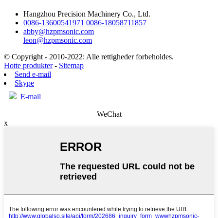
Hangzhou Precision Machinery Co., Ltd.
0086-13600541971
0086-18058711857
abby@hzpmsonic.com
leon@hzpmsonic.com
© Copyright - 2010-2022: Alle rettigheder forbeholdes.
Hotte produkter
-
Sitemap
Send e-mail
Skype
E-mail
WeChat
x