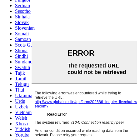
Serbian
Sesotho
Sinhala
Slovak
Slovenian
Somali
Samoan
Scots Gaelic
Shona
Sindhi
Sundanese
Swahili
Tajik
Tamil
Telugu
Thai
Ukrainian
Urdu
Uzbek
Vietnamese
Welsh
Xhosa
Yiddish
Yoruba