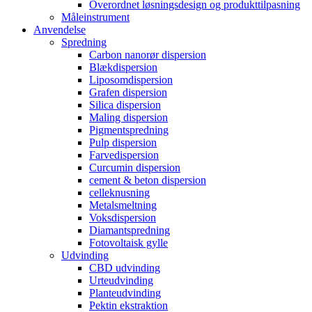
Overordnet løsningsdesign og produkttilpasning
Måleinstrument
Anvendelse
Spredning
Carbon nanorør dispersion
Blækdispersion
Liposomdispersion
Grafen dispersion
Silica dispersion
Maling dispersion
Pigmentspredning
Pulp dispersion
Farvedispersion
Curcumin dispersion
cement & beton dispersion
celleknusning
Metalsmeltning
Voksdispersion
Diamantspredning
Fotovoltaisk gylle
Udvinding
CBD udvinding
Urteudvinding
Planteudvinding
Pektin ekstraktion