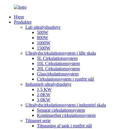
Hjem
Produkter
Lab ultralydsudstyr
500W
800W
1000W
1500W
Ultralydscirkulationssystem i lille skala
5L Cirkulationssystem
10L Cirkulationssystem
20L Cirkulationssystem
Glascirkulationssystem
Cirkulationssystem i rustfrit stål
Industrielt ultralydsudstyr
1,5 KW
2,0KW
3,0KW
Ultralydscirkulationssystem i industriel skala
Separat cirkulationssystem
Kontinuerligt cirkulationssystem
Tilpasset serie
Tilpasning af tank i rustfrit stål