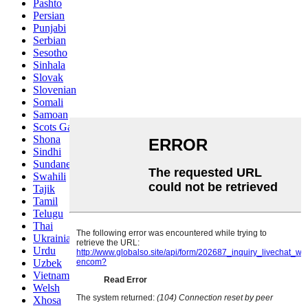
Pashto
Persian
Punjabi
Serbian
Sesotho
Sinhala
Slovak
Slovenian
Somali
Samoan
Scots Gaelic
Shona
Sindhi
Sundanese
Swahili
Tajik
Tamil
Telugu
Thai
Ukrainian
Urdu
Uzbek
Vietnamese
Welsh
Xhosa