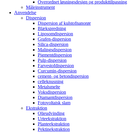
Overordnet løsningsdesign og produkttilpasning
Måleinstrument
Anvendelse
Dispersion
Dispersion af kulstofnanorør
Blækspredning
Liposomdispersion
Grafen-dispersion
Silica-dispersion
Malingsdispersion
Pigmentdispersion
Pulp-dispersion
Farvestofdispersion
Curcumin-dispersion
cement- og betondispersion
celleknusning
Metalsmelte
Voksdispersion
Diamantdispersion
Fotovoltaisk slam
Ekstraktion
Olieudvinding
Urteekstraktion
Planteekstraktion
Pektinekstraktion