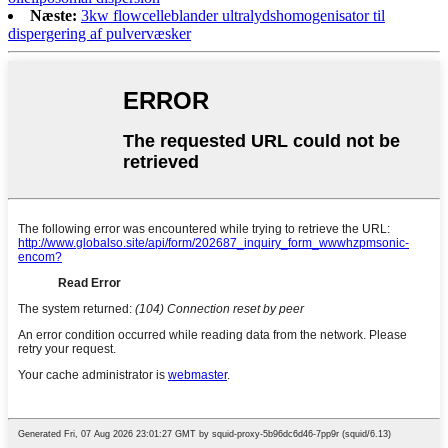
Næste:
3kw flowcelleblander ultralydshomogenisator til
dispergering af pulvervæsker