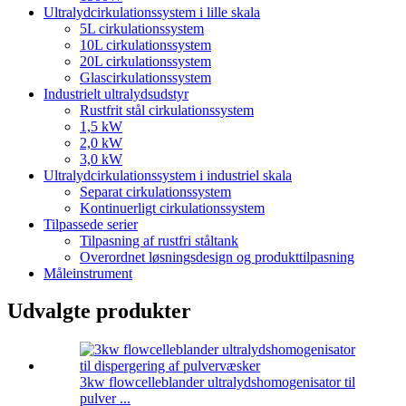
Ultralydcirkulationssystem i lille skala
5L cirkulationssystem
10L cirkulationssystem
20L cirkulationssystem
Glascirkulationssystem
Industrielt ultralydsudstyr
Rustfrit stål cirkulationssystem
1,5 kW
2,0 kW
3,0 kW
Ultralydcirkulationssystem i industriel skala
Separat cirkulationssystem
Kontinuerligt cirkulationssystem
Tilpassede serier
Tilpasning af rustfri ståltank
Overordnet løsningsdesign og produkttilpasning
Måleinstrument
Udvalgte produkter
3kw flowcelleblander ultralydshomogenisator til
pulver ...