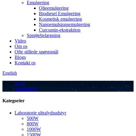
Emulgering
Olieemulgering
Biodiesel Emulgering
Kosmetisk emulgering
Nanoemulsionsemulgering
Curcumin-ekstraktion
Sprøjtebelægning
Video
Om os
Ofte stillede spørgsmål
Blogs
Kontakt os
English
Hjem
Anvendelse
Kategorier
Laboratorie ultralydsudstyr
500W
800W
1000W
1500W