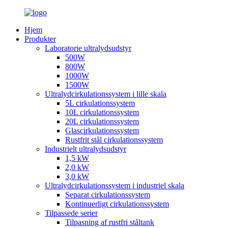
Hjem
Produkter
Laboratorie ultralydsudstyr
500W
800W
1000W
1500W
Ultralydcirkulationssystem i lille skala
5L cirkulationssystem
10L cirkulationssystem
20L cirkulationssystem
Glascirkulationssystem
Rustfrit stål cirkulationssystem
Industrielt ultralydsudstyr
1,5 kW
2,0 kW
3,0 kW
Ultralydcirkulationssystem i industriel skala
Separat cirkulationssystem
Kontinuerligt cirkulationssystem
Tilpassede serier
Tilpasning af rustfri ståltank