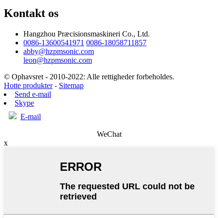
Kontakt os
Hangzhou Præcisionsmaskineri Co., Ltd.
0086-13600541971
0086-18058711857
abby@hzpmsonic.com
leon@hzpmsonic.com
© Ophavsret - 2010-2022: Alle rettigheder forbeholdes.
Hotte produkter
-
Sitemap
Send e-mail
Skype
E-mail
WeChat
x