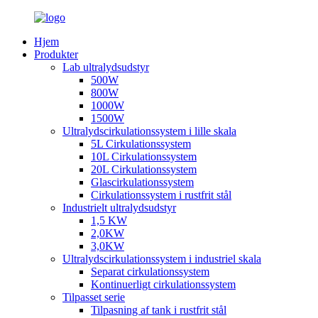
Hjem
Produkter
Lab ultralydsudstyr
500W
800W
1000W
1500W
Ultralydscirkulationssystem i lille skala
5L Cirkulationssystem
10L Cirkulationssystem
20L Cirkulationssystem
Glascirkulationssystem
Cirkulationssystem i rustfrit stål
Industrielt ultralydsudstyr
1,5 KW
2,0KW
3,0KW
Ultralydscirkulationssystem i industriel skala
Separat cirkulationssystem
Kontinuerligt cirkulationssystem
Tilpasset serie
Tilpasning af tank i rustfrit stål