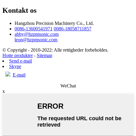
Kontakt os
Hangzhou Precision Machinery Co., Ltd.
0086-13600541971
0086-18058711857
abby@hzpmsonic.com
leon@hzpmsonic.com
© Copyright - 2010-2022: Alle rettigheder forbeholdes.
Hotte produkter
-
Sitemap
Send e-mail
Skype
E-mail
WeChat
x