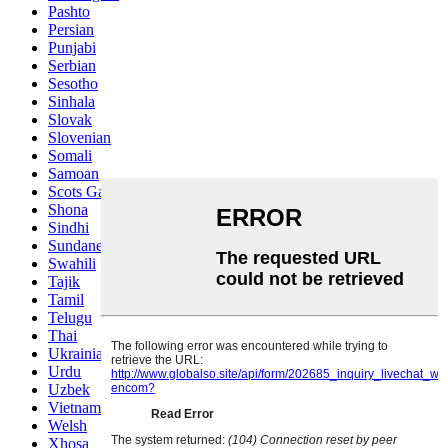
Pashto
Persian
Punjabi
Serbian
Sesotho
Sinhala
Slovak
Slovenian
Somali
Samoan
Scots Gaelic
Shona
Sindhi
Sundanese
Swahili
Tajik
Tamil
Telugu
Thai
Ukrainian
Urdu
Uzbek
Vietnamese
Welsh
Xhosa