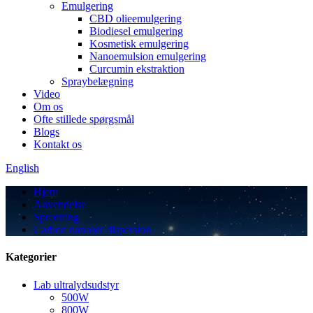
Emulgering
CBD olieemulgering
Biodiesel emulgering
Kosmetisk emulgering
Nanoemulsion emulgering
Curcumin ekstraktion
Spraybelægning
Video
Om os
Ofte stillede spørgsmål
Blogs
Kontakt os
English
Hjem
Anvendelse
Spredning
Carbon nanorør dispersion
Kategorier
Lab ultralydsudstyr
500W
800W