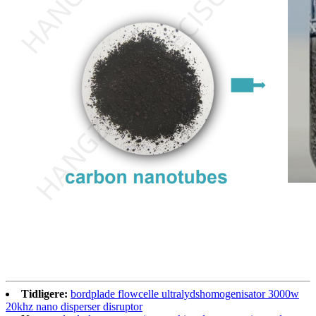
Tidligere:
bordplade flowcelle ultralydshomogenisator 3000w
20khz nano disperser disruptor