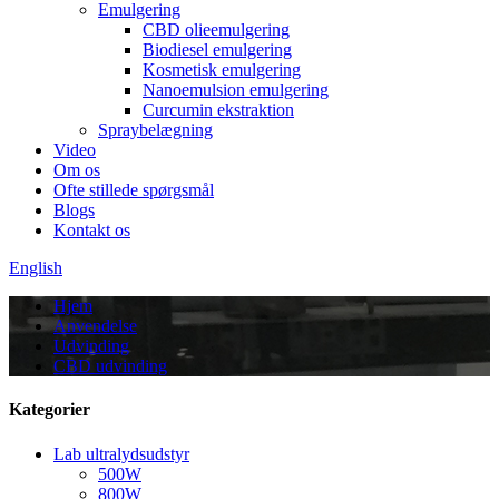
Emulgering
CBD olieemulgering
Biodiesel emulgering
Kosmetisk emulgering
Nanoemulsion emulgering
Curcumin ekstraktion
Spraybelægning
Video
Om os
Ofte stillede spørgsmål
Blogs
Kontakt os
English
Hjem
Anvendelse
Udvinding
CBD udvinding
Kategorier
Lab ultralydsudstyr
500W
800W