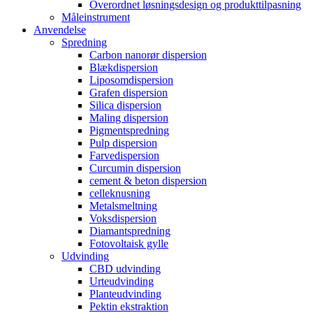
Overordnet løsningsdesign og produkttilpasning
Måleinstrument
Anvendelse
Spredning
Carbon nanorør dispersion
Blækdispersion
Liposomdispersion
Grafen dispersion
Silica dispersion
Maling dispersion
Pigmentspredning
Pulp dispersion
Farvedispersion
Curcumin dispersion
cement & beton dispersion
celleknusning
Metalsmeltning
Voksdispersion
Diamantspredning
Fotovoltaisk gylle
Udvinding
CBD udvinding
Urteudvinding
Planteudvinding
Pektin ekstraktion