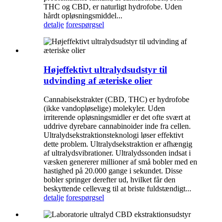
THC og CBD, er naturligt hydrofobe. Uden
hårdt opløsningsmiddel...
detalje
forespørgsel
Højeffektivt ultralydsudstyr til
udvinding af æteriske olier
Cannabisekstrakter (CBD, THC) er hydrofobe
(ikke vandopløselige) molekyler. Uden
irriterende opløsningsmidler er det ofte svært at
uddrive dyrebare cannabinoider inde fra cellen.
Ultralydsekstraktionsteknologi løser effektivt
dette problem. Ultralydsekstraktion er afhængig
af ultralydsvibrationer. Ultralydssonden indsat i
væsken genererer millioner af små bobler med en
hastighed på 20.000 gange i sekundet. Disse
bobler springer derefter ud, hvilket får den
beskyttende cellevæg til at briste fuldstændigt...
detalje
forespørgsel