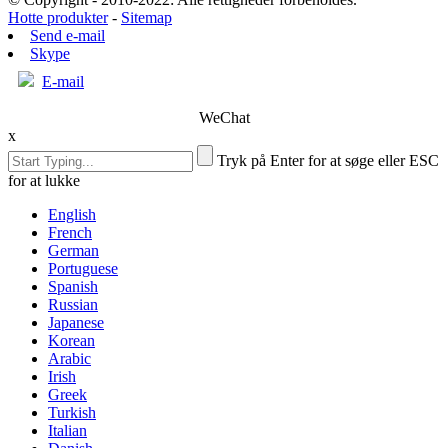
Hotte produkter
-
Sitemap
Send e-mail
Skype
E-mail
WeChat
x
Tryk på Enter for at søge eller ESC
for at lukke
English
French
German
Portuguese
Spanish
Russian
Japanese
Korean
Arabic
Irish
Greek
Turkish
Italian