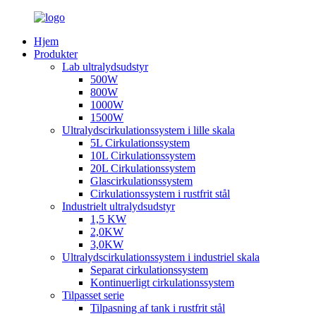
Hjem
Produkter
Lab ultralydsudstyr
500W
800W
1000W
1500W
Ultralydscirkulationssystem i lille skala
5L Cirkulationssystem
10L Cirkulationssystem
20L Cirkulationssystem
Glascirkulationssystem
Cirkulationssystem i rustfrit stål
Industrielt ultralydsudstyr
1,5 KW
2,0KW
3,0KW
Ultralydscirkulationssystem i industriel skala
Separat cirkulationssystem
Kontinuerligt cirkulationssystem
Tilpasset serie
Tilpasning af tank i rustfrit stål