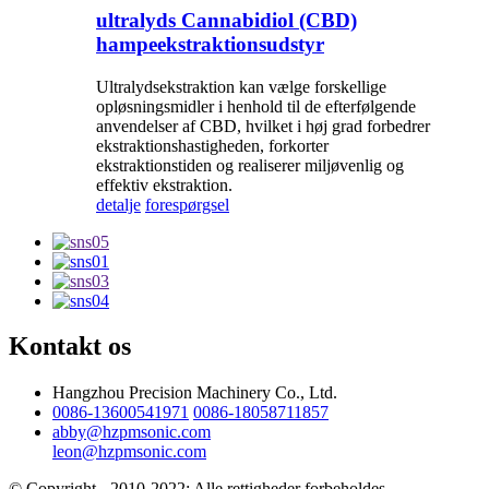
ultralyds Cannabidiol (CBD)
hampeekstraktionsudstyr
Ultralydsekstraktion kan vælge forskellige
opløsningsmidler i henhold til de efterfølgende
anvendelser af CBD, hvilket i høj grad forbedrer
ekstraktionshastigheden, forkorter
ekstraktionstiden og realiserer miljøvenlig og
effektiv ekstraktion.
detalje
forespørgsel
Kontakt os
Hangzhou Precision Machinery Co., Ltd.
0086-13600541971
0086-18058711857
abby@hzpmsonic.com
leon@hzpmsonic.com
© Copyright - 2010-2022: Alle rettigheder forbeholdes.